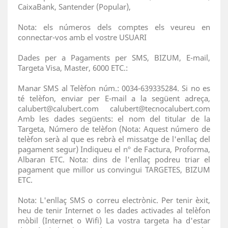
CaixaBank, Santender (Popular),
Nota: els números dels comptes els veureu en
connectar-vos amb el vostre USUARI
Dades per a Pagaments per SMS, BIZUM, E-mail,
Targeta Visa, Master, 6000 ETC.:
Manar SMS al Telèfon núm.: 0034-639335284. Si no es
té telèfon, enviar per E-mail a la següent adreça,
calubert@calubert.com calubert@tecnocalubert.com
Amb les dades següents: el nom del titular de la
Targeta, Número de telèfon (Nota: Aquest número de
telèfon serà al que es rebrà el missatge de l'enllaç del
pagament segur) Indiqueu el nº de Factura, Proforma,
Albaran ETC. Nota: dins de l'enllaç podreu triar el
pagament que millor us convingui TARGETES, BIZUM
ETC.
Nota: L'enllaç SMS o correu electrònic. Per tenir èxit,
heu de tenir Internet o les dades activades al telèfon
mòbil (Internet o Wifi) La vostra targeta ha d'estar