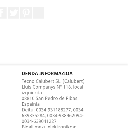
Facebook
Twitter
Pinterest
LinkedIn
DENDA INFORMAZIOA
Tecno Calubert SL. (Calubert)
Lluis Companys N° 118, local
izquierda
08810 San Pedro de Ribas
Espainia
Deitu:
0034-931188277, 0034-
639335284, 0034-938962094-
0034-639041227
Bidali mezu elektronikoa: