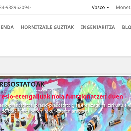

34-938962094-
Vasco
Monet
DENDA
HORNITZAILE GUZTIAK
INGENIARITZA
BL
RESOSTATOAK
resio-etengailuak nola funtzionatzen duen
esio-presostatoa, presio-presostato gisa ere ezaguna, zirkuitu elek
uido baten presioaren irakurketaren arabera.