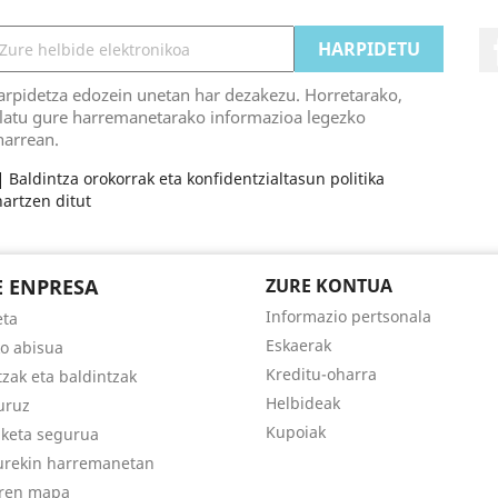
arpidetza edozein unetan har dezakezu. Horretarako,
ilatu gure harremanetarako informazioa legezko
harrean.
Baldintza orokorrak eta konfidentzialtasun politika
artzen ditut
 ENPRESA
ZURE KONTUA
Informazio pertsonala
eta
Eskaerak
o abisua
Kreditu-oharra
tzak eta baldintzak
Helbideak
uruz
Kupoiak
keta segurua
gurekin harremanetan
ren mapa