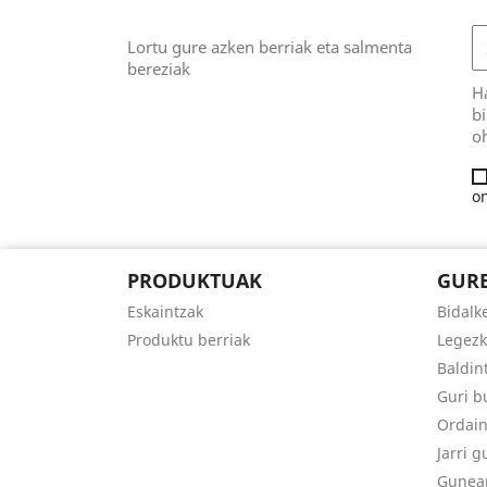
Lortu gure azken berriak eta salmenta
bereziak
H
b
o
on
PRODUKTUAK
GURE
Eskaintzak
Bidalk
Produktu berriak
Legezk
Baldin
Guri b
Ordain
Jarri 
Gunea