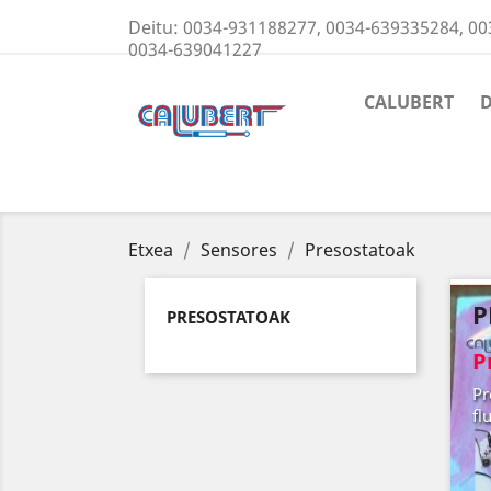
Deitu:
0034-931188277, 0034-639335284, 00
0034-639041227
CALUBERT
Etxea
Sensores
Presostatoak
P
PRESOSTATOAK
P
Pr
fl