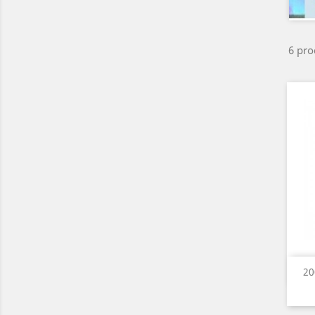
6 pro
20