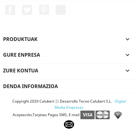
Facebook
Twitter
Pinterest
LinkedIn
PRODUKTUAK

GURE ENPRESA

ZURE KONTUA

DENDA INFORMAZIOA
Copyright 2020 Calubert || Desarrollo Tecno Calubert S.L.
- Digital
Media Empresas
Aceptación,Tarjetas Pagos SMS, E-mail