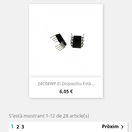
24C08WP El Dispositiu Està...
Preu
6,05 €
S'està mostrant 1-12 de 28 article(s)
1
Pròxim
2
3
