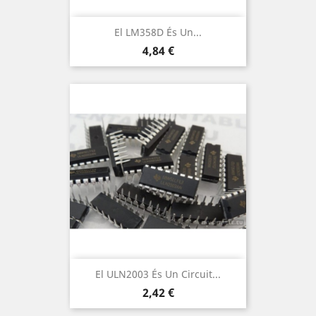
El LM358D És Un...
Preu
4,84 €
El ULN2003 És Un Circuit...
Preu
2,42 €