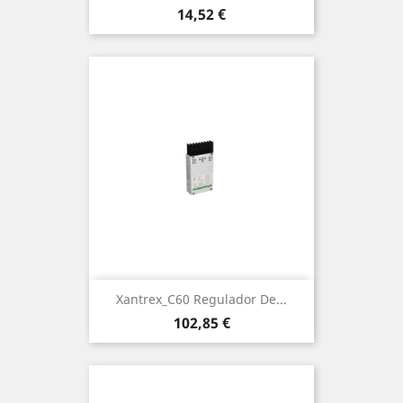
Preu
14,52 €
Xantrex_C60 Regulador De...
Preu
102,85 €