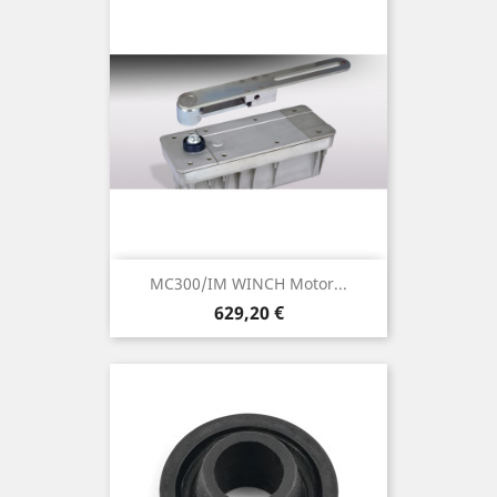
MC300/IM WINCH Motor...
Preu
629,20 €