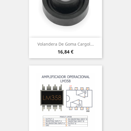
Volandera De Goma Cargol...
Preu
16,84 €