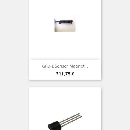
GPD-L Sensor Magnet...
Preu
211,75 €