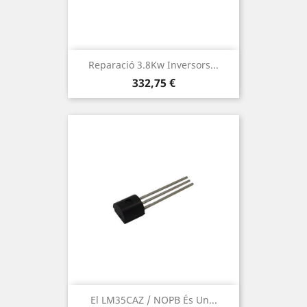
Reparació 3.8Kw Inversors...
Preu
332,75 €
El LM35CAZ / NOPB És Un...