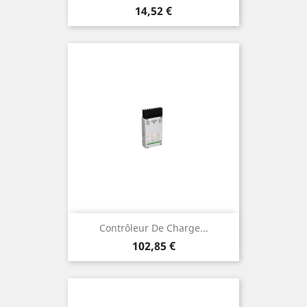
Prix
14,52 €
Contrôleur De Charge...
Prix
102,85 €