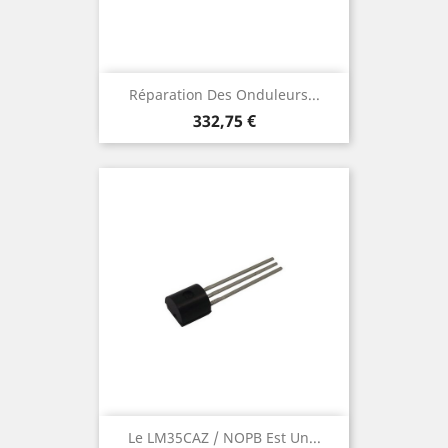
Réparation Des Onduleurs...
Prix
332,75 €
Le LM35CAZ / NOPB Est Un...