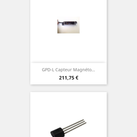
GPD-L Capteur Magnéto...
Prix
211,75 €