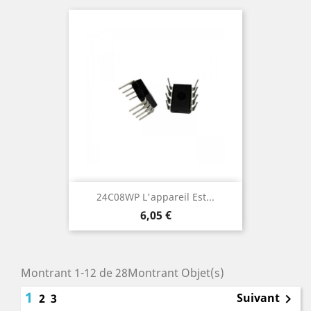
24C08WP L'appareil Est...
Prix
6,05 €
Montrant 1-12 de 28Montrant Objet(s)
1
Suivant
2
3
