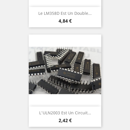
Le LM358D Est Un Double...
Prix
4,84 €
L'ULN2003 Est Un Circuit...
Prix
2,42 €