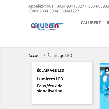
Appelez-nous :
0034-931188277, 0034-63933
938962094-0034-639041227
CALUBERT
Accueil
Éclairage LED
É
ÉCLAIRAGE LED
Lumières LED
Feux/feux de
No
signalisation
co