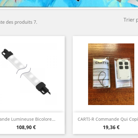
Trier 
ste des produits 7.
Aperçu rapide
Aperçu rapide


ande Lumineuse Bicolore...
CARTI-R Commande Qui Copie
Prix
Prix
108,90 €
19,36 €