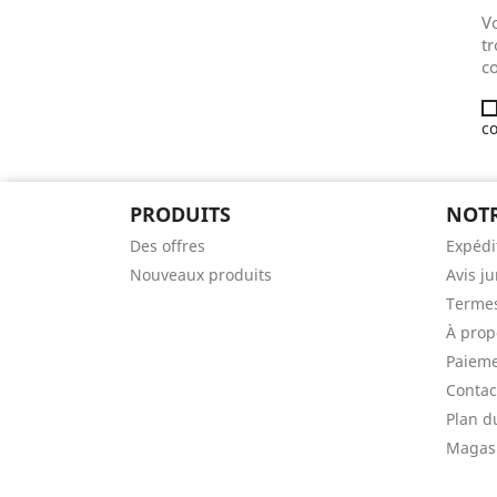
V
tr
co
co
PRODUITS
NOTR
Des offres
Expédi
Nouveaux produits
Avis j
Termes
À prop
Paieme
Contac
Plan d
Magas