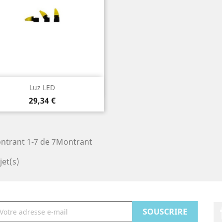
Aperçu rapide

Luz LED
Prix
29,34 €
ntrant 1-7 de 7Montrant
et(s)