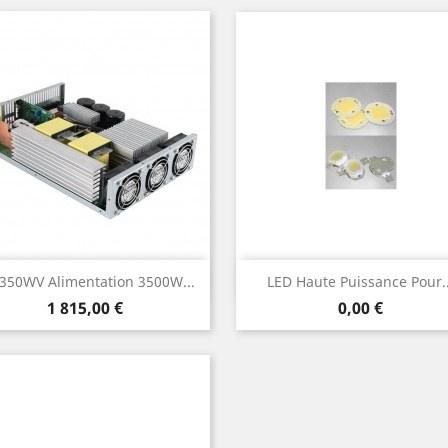
Aperçu rapide
Aperçu rapide


350WV Alimentation 3500W...
LED Haute Puissance Pour..
Prix
Prix
1 815,00 €
0,00 €