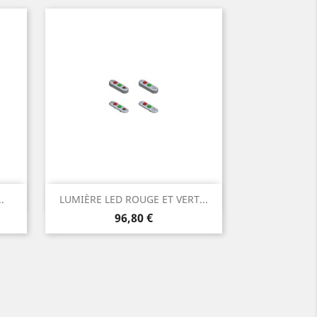
Aperçu rapide

.
LUMIÈRE LED ROUGE ET VERT...
Prix
96,80 €