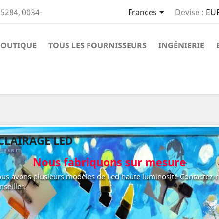

5284, 0034-
Frances
Devise :
EUR
BOUTIQUE
TOUS LES FOURNISSEURS
INGÉNIERIE
CLAIRAGE LED
Nous fabriquons sur mesure
us avons plusieurs modèles de Led haute luminosité Contactez-no
nseiller.