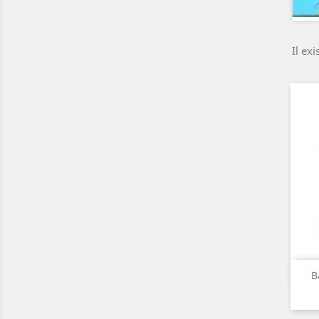
Il exi
B