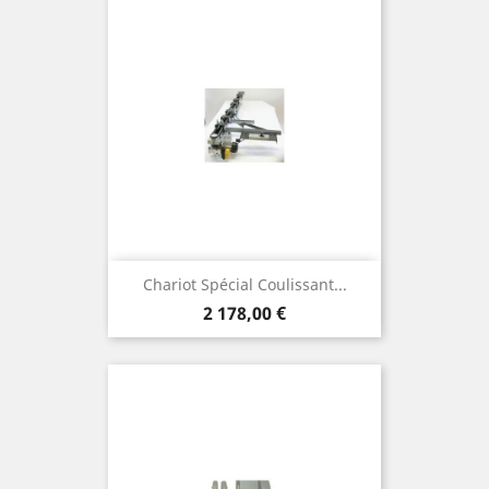
Chariot Spécial Coulissant...
Prix
2 178,00 €