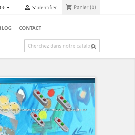
shopping_cart


Panier
(0)
 €
S'identifier
BLOG
CONTACT

n aluminium (consultez le type d'alimentation nécessaire car