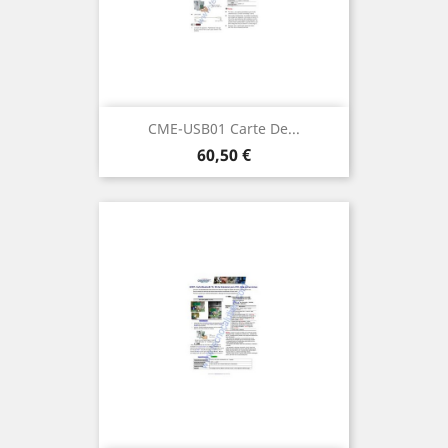
CME-USB01 Carte De...
Prix
60,50 €