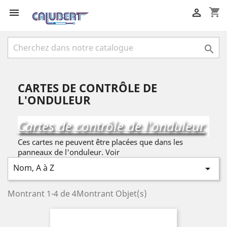
shopping_cart



CARTES DE CONTRÔLE DE
L'ONDULEUR
Cartes de contrôle de l'onduleur
Ces cartes ne peuvent être placées que dans les
panneaux de l'onduleur. Voir
Nom, A à Z

Montrant 1-4 de 4Montrant Objet(s)