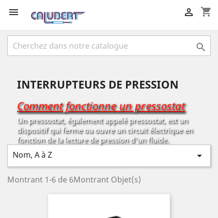
shopping_cart



INTERRUPTEURS DE PRESSION
Comment fonctionne un pressostat
Un pressostat, également appelé pressostat, est un
dispositif qui ferme ou ouvre un circuit électrique en
fonction de la lecture de pression d'un fluide.
Nom, A à Z

Montrant 1-6 de 6Montrant Objet(s)