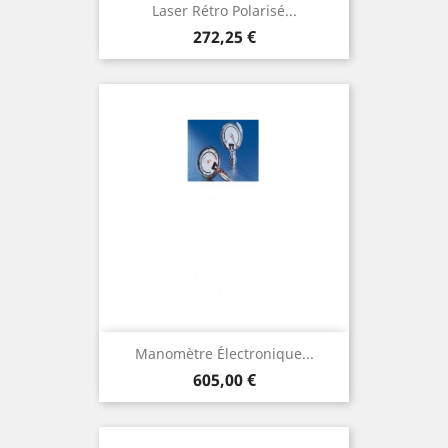
Laser Rétro Polarisé...
Prix
272,25 €
Manomètre Électronique...
Prix
605,00 €