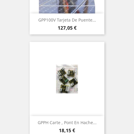
GPP100V Tarjeta De Puente...
Prix
127,05 €
GPPH Carte , Pont En Hache...
Prix
18,15 €