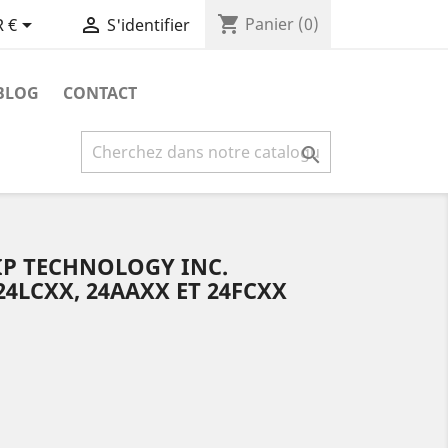
shopping_cart


Panier
(0)
 €
S'identifier
BLOG
CONTACT

IP TECHNOLOGY INC.
24LCXX, 24AAXX ET 24FCXX