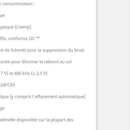
e consommation :
que
 typique (I-temp)
 fils, conforme I2C ™
t de Schmitt pour la suppression du bruit
sortie pour éliminer le rebond au sol
7 V) et 400 kHz (≥ 2,5 V)
s 24FCXX
tique (y compris l'effacement automatique)
age
atérielle disponible sur la plupart des