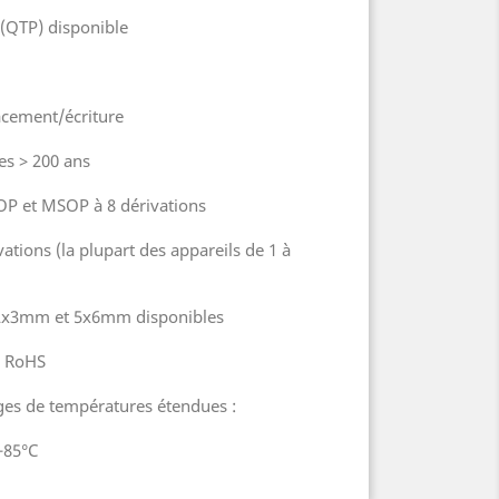
(QTP) disponible
facement/écriture
es > 200 ans
SOP et MSOP à 8 dérivations
ations (la plupart des appareils de 1 à
N 2x3mm et 5x6mm disponibles
e RoHS
ges de températures étendues :
 +85°C