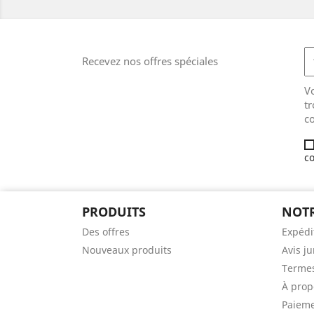
Recevez nos offres spéciales
V
tr
co
co
PRODUITS
NOTR
Des offres
Expédi
Nouveaux produits
Avis j
Termes
À prop
Paieme