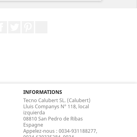
Facebook
Twitter
Pinterest
LinkedIn
INFORMATIONS
Tecno Calubert SL. (Calubert)
Lluis Companys N° 118, local
izquierda
08810 San Pedro de Ribas
Espagne
Appelez-nous :
0034-931188277,