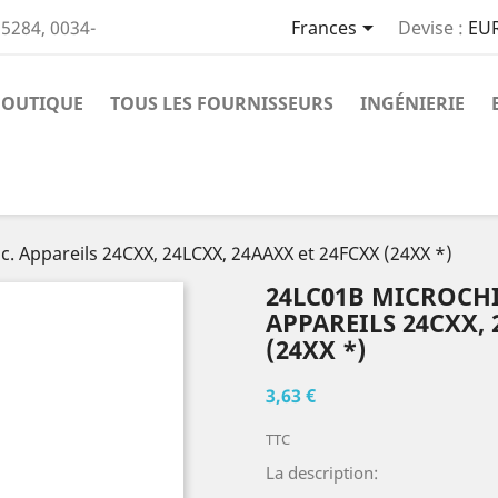

5284, 0034-
Frances
Devise :
EUR
BOUTIQUE
TOUS LES FOURNISSEURS
INGÉNIERIE
. Appareils 24CXX, 24LCXX, 24AAXX et 24FCXX (24XX *)
24LC01B MICROCH
APPAREILS 24CXX, 
(24XX *)
3,63 €
TTC
La description: