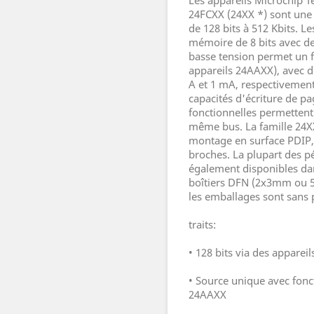
Les appareils Microchip 
24FCXX (24XX *) sont une
de 128 bits à 512 Kbits. L
mémoire de 8 bits avec des
basse tension permet un f
appareils 24AAXX), avec de
A et 1 mA, respectivement.
capacités d'écriture de pa
fonctionnelles permettent 
même bus. La famille 24XX
montage en surface PDIP,
broches. La plupart des pé
également disponibles dan
boîtiers DFN (2x3mm ou 
les emballages sont sans 
traits:
• 128 bits via des appareil
• Source unique avec fonc
24AAXX