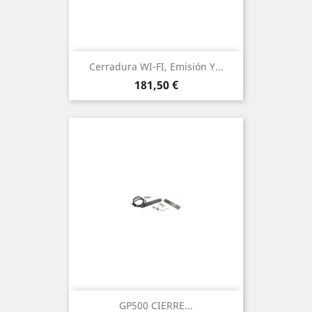
Cerradura WI-FI, Emisión Y...
Precio
181,50 €
GP500 CIERRE...