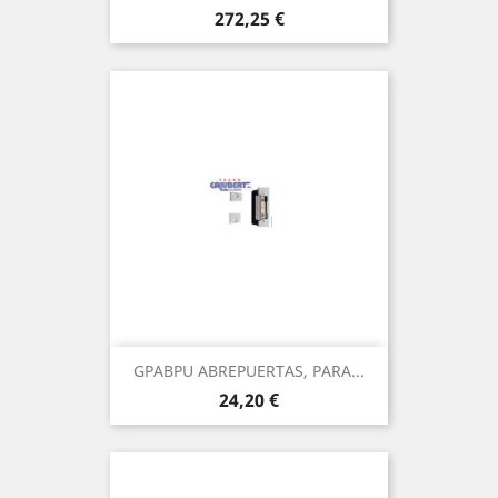
Precio
272,25 €
GPABPU ABREPUERTAS, PARA...
Precio
24,20 €