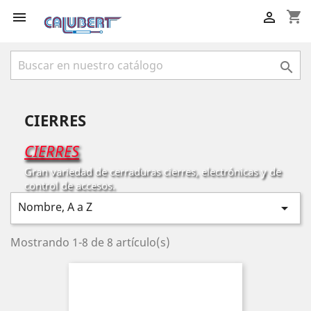
shopping_cart



CIERRES
CIERRES
Gran variedad de cerraduras cierres, electrónicas y de
control de accesos.
Nombre, A a Z

Mostrando 1-8 de 8 artículo(s)