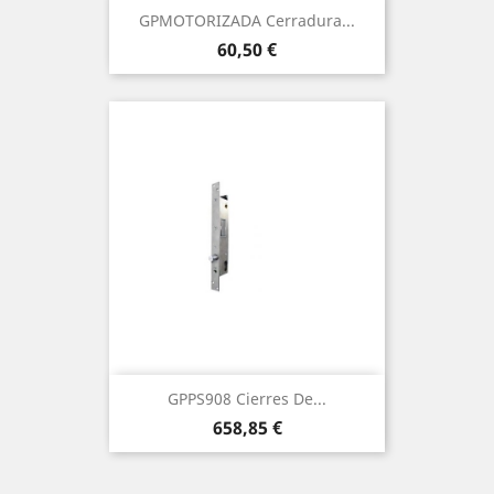
GPMOTORIZADA Cerradura...
Precio
60,50 €
GPPS908 Cierres De...
Precio
658,85 €