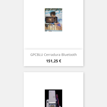
GPCBLU Cerradura Bluetooth
Precio
151,25 €