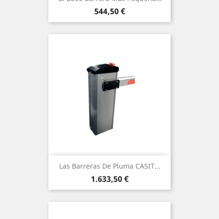
Precio
544,50 €
Las Barreras De Pluma CASIT...
Precio
1.633,50 €