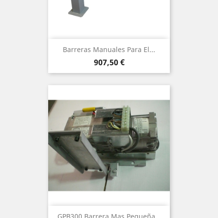
Barreras Manuales Para El...
Precio
907,50 €
GPB300 Barrera Mas Pequeña...