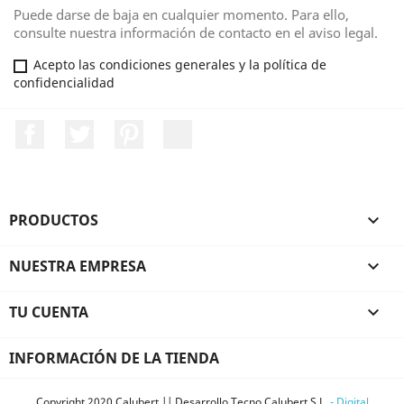
Puede darse de baja en cualquier momento. Para ello,
consulte nuestra información de contacto en el aviso legal.
Acepto las condiciones generales y la política de
confidencialidad
Facebook
Twitter
Pinterest
LinkedIn
PRODUCTOS

NUESTRA EMPRESA

TU CUENTA

INFORMACIÓN DE LA TIENDA
Copyright 2020 Calubert || Desarrollo Tecno Calubert S.L.
- Digital