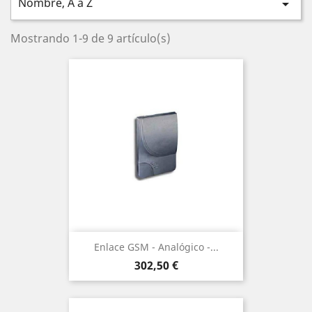
Nombre, A a Z

Mostrando 1-9 de 9 artículo(s)
Enlace GSM - Analógico -...
Precio
302,50 €