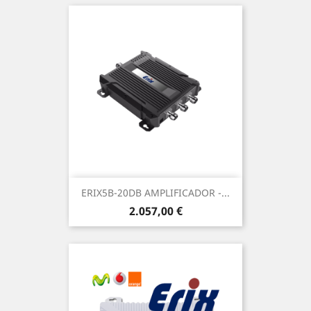
ERIX5B-20DB AMPLIFICADOR -...
Precio
2.057,00 €