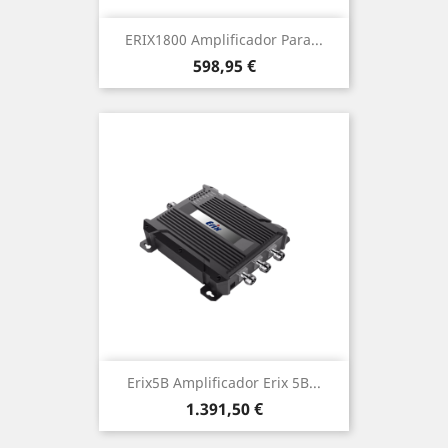
ERIX1800 Amplificador Para...
Precio
598,95 €
Erix5B Amplificador Erix 5B...
Precio
1.391,50 €