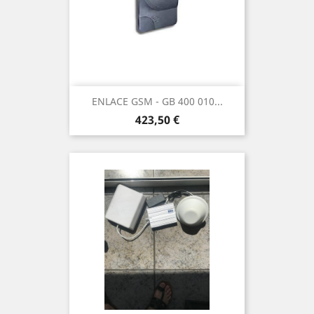
ENLACE GSM - GB 400 010...
Precio
423,50 €