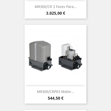
MR300/CR 3 Fases Para...
Precio
3.025,00 €
MR300/CRP03 Motor...
Precio
544,50 €