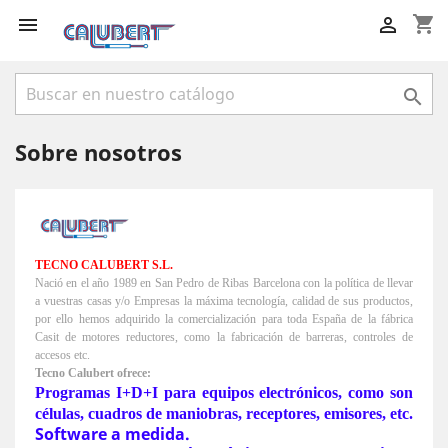
shopping_cart



Sobre nosotros
TECNO CALUBERT S.L.
Nació en el año 1989 en San Pedro de Ribas Barcelona con la política de llevar
a vuestras casas y/o Empresas la máxima tecnología, calidad de sus productos,
por ello hemos adquirido la comercialización para toda España de la fábrica
Casit de motores reductores, como la fabricación de barreras, controles de
accesos etc.
Tecno Calubert ofrece:
Programas I+D+I para equipos electrónicos, como son
células, cuadros de maniobras, receptores, emisores, etc.
Software a medida.