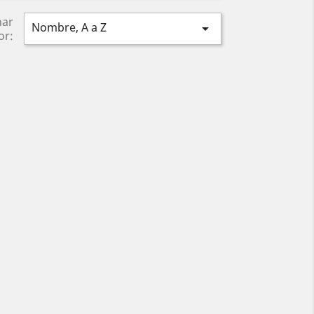
nar
Nombre, A a Z

or: