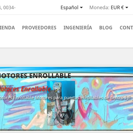


, 0034-
Español
Moneda:
EUR €
IENDA
PROVEEDORES
INGENIERÍA
BLOG
CONT
OTORES ENROLLABLE
otores Enrollable
tores Enrollable Motores para puertas enrollables de centro EJE 