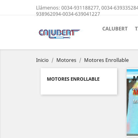
Llámenos:
0034-931188277, 0034-639335284
938962094-0034-639041227
CALUBERT
T
Inicio
Motores
Motores Enrollable
M
MOTORES ENROLLABLE
M
Mo