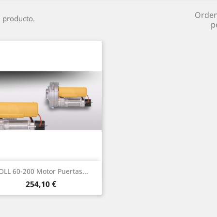
Orde
 producto.
p
Vista rápida

OLL 60-200 Motor Puertas...
Precio
254,10 €