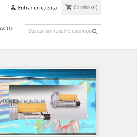
shopping_cart

Carrito
(0)
Entrar en cuenta
ACTO

y montajes especiales.