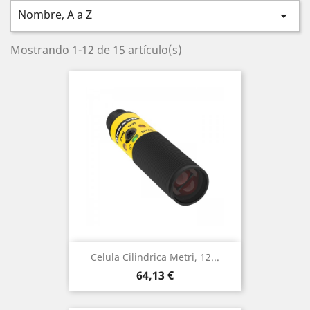
Nombre, A a Z

Mostrando 1-12 de 15 artículo(s)
Celula Cilindrica Metri, 12...
Precio
64,13 €