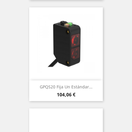
GPQS20 Fija Un Estándar...
Precio
104,06 €