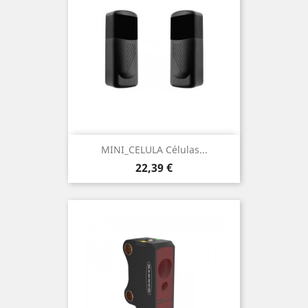
MINI_CELULA Células...
Precio
22,39 €