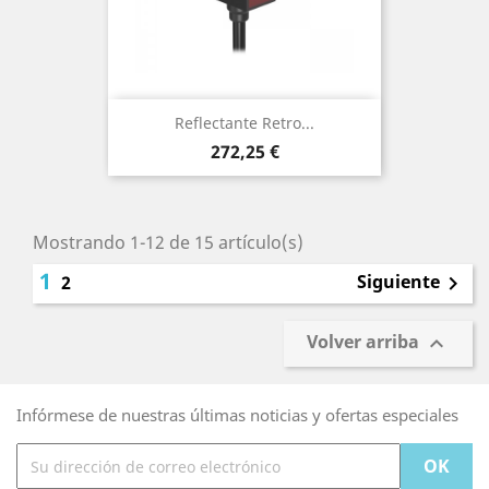
Reflectante Retro...
Precio
272,25 €
Mostrando 1-12 de 15 artículo(s)
1
Siguiente
2

Volver arriba

Infórmese de nuestras últimas noticias y ofertas especiales