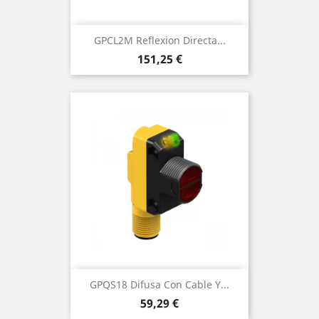
GPCL2M Reflexion Directa...
Precio
151,25 €
GPQS18 Difusa Con Cable Y...
Precio
59,29 €