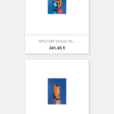
GPCL10M Sensor De...
Precio
241,45 €