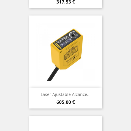
Precio
317,53 €
Láser Ajustable Alcance...
Precio
605,00 €