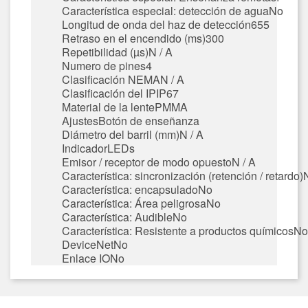
Característica especial: detección de agua
No
Longitud de onda del haz de detección
655
Retraso en el encendido (ms)
300
Repetibilidad (µs)
N / A
Numero de pines
4
Clasificación NEMA
N / A
Clasificación del IP
IP67
Material de la lente
PMMA
Ajustes
Botón de enseñanza
Diámetro del barril (mm)
N / A
Indicador
LEDs
Emisor / receptor de modo opuesto
N / A
Característica: sincronización (retención / retardo)
Característica: encapsulado
No
Característica: Área peligrosa
No
Característica: Audible
No
Característica: Resistente a productos químicos
No
DeviceNet
No
Enlace IO
No