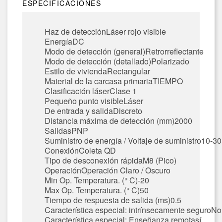
ESPECIFICACIONES
Haz de detección
Láser rojo visible
Energía
DC
Modo de detección (general)
Retrorreflectante
Modo de detección (detallado)
Polarizado
Estilo de vivienda
Rectangular
Material de la carcasa primaria
TIEMPO
Clasificación láser
Clase 1
Pequeño punto visible
Láser
De entrada y salida
Discreto
Distancia máxima de detección (mm)
2000
Salidas
PNP
Suministro de energía / Voltaje de suministro
10-30
Conexión
Coleta QD
Tipo de desconexión rápida
M8 (Pico)
Operación
Operación Claro / Oscuro
Min Op.
Temperatura.
(° C)
-20
Max Op.
Temperatura.
(° C)
50
Tiempo de respuesta de salida (ms)
0.5
Característica especial: intrínsecamente seguro
No
Característica especial: Enseñanza remota
sí