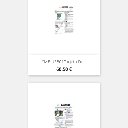
CME-USB01Tarjeta De...
Precio
60,50 €