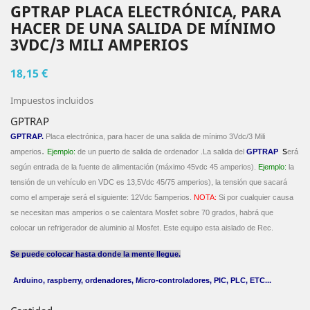
GPTRAP PLACA ELECTRÓNICA, PARA
HACER DE UNA SALIDA DE MÍNIMO
3VDC/3 MILI AMPERIOS
18,15 €
Impuestos incluidos
GPTRAP
GPTRAP
.
Placa electrónica, para hacer de una salida de mínimo 3Vdc/3
Mili
s
.
amperios
Ejemplo:
de un puerto de salida de ordenador .La salida del
GPTRAP
erá
según entrada de la fuente de alimentación (máximo 45vdc 45 amperios).
Ejemplo:
la
tensión de un vehículo en VDC es 13,5Vdc 45/75 amperios), la tensión que sacará
como el amperaje será el siguiente: 12Vdc 5amperios.
NOTA:
Si por cualquier causa
se necesitan mas amperios o se calentara Mosfet sobre 70 grados, habrá que
colocar un refrigerador de aluminio al Mosfet.
Este equipo esta aislado de Rec.
Se puede colocar hasta donde la mente llegue.
Arduino, raspberry, ordenadores,
Micro-controladores
, PIC, PLC, ETC...