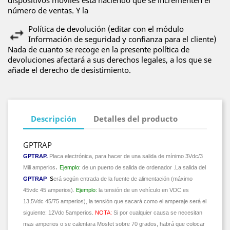
número de ventas. Y la
Política de devolución (editar con el módulo
Información de seguridad y confianza para el cliente)
Nada de cuanto se recoge en la presente política de
devoluciones afectará a sus derechos legales, a los que se
añade el derecho de desistimiento.
Descripción
Detalles del producto
GPTRAP
GPTRAP
.
Placa electrónica, para hacer de una salida de mínimo 3Vdc/3
.
Mili amperios
Ejemplo:
de un puerto de salida de ordenador .La salida del
s
GPTRAP
erá según entrada de la fuente de alimentación (máximo
45vdc 45 amperios).
Ejemplo:
la tensión de un vehículo en VDC es
13,5Vdc 45/75 amperios), la tensión que sacará como el amperaje será el
siguiente: 12Vdc 5amperios.
NOTA:
Si por cualquier causa se necesitan
mas amperios o se calentara Mosfet sobre 70 grados, habrá que colocar