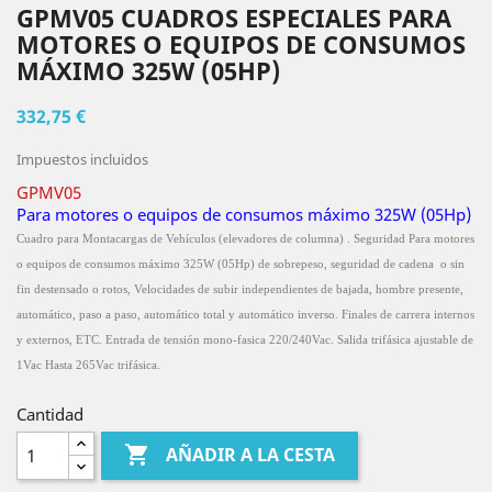
GPMV05 CUADROS ESPECIALES PARA
MOTORES O EQUIPOS DE CONSUMOS
MÁXIMO 325W (05HP)
332,75 €
Impuestos incluidos
GPMV05
Para motores o equipos de consumos máximo 325W (05Hp)
Cuad
ro para Montacargas de Vehículos (elevadores de columna) . Seguridad
Para motores
o equipos de consumos máximo 325W (05Hp) de sobrepeso, seguridad de cadena o sin
fin destensado o rotos, Velocidades de subir independientes de bajada, hombre presente,
automático, paso a paso, automático total y automático inverso. Finales de carrera internos
y externos, ETC. Entrada de tensión mono-fasica 220/240Vac. Salida trifásica ajustable de
1Vac Hasta 265Vac trifásica.
Cantidad

AÑADIR A LA CESTA