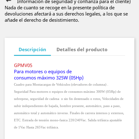
Información de seguridad y confianza para el cliente)
Nada de cuanto se recoge en la presente política de
devoluciones afectará a sus derechos legales, a los que se
añade el derecho de desistimiento.
Descripción
Detalles del producto
GPMV05
Para motores o equipos de
consumos máximo 325W (05Hp)
Cuad
ro para Montacargas de Vehículos (elevadores de columna) .
Seguridad
Para motores o equipos de consumos máximo 300W (05Hp) de
sobrepeso, seguridad de cadena o sin fin destensado o rotos, Velocidades de
subir independientes de bajada, hombre presente, automático, paso a paso,
automático total y automático inverso. Finales de carrera internos y externos,
ETC. Entrada de tensión mono-fasica 220/240Vac. Salida trifásica ajustable
de 1Vac Hasta 265Vac trifásica.